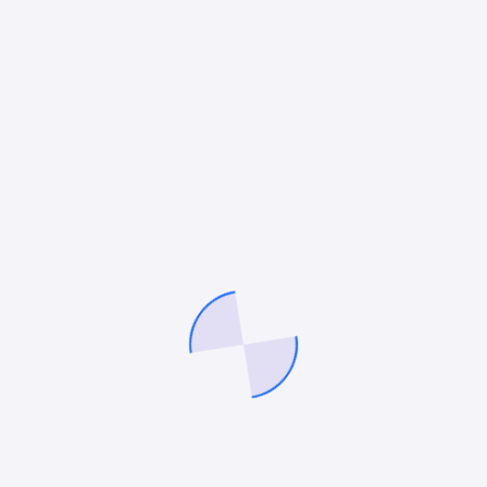
BLOG
Beşiktaş Mobil Uygulama Ajansı
Beşiktaş mobil uygulama ajansı, İstanbul’un en
prestijli ve yenilikçi bölgelerinden birinde faaliyet
gösteren işletmelere dijital dönüşüm desteği
sağlayan profesyonel ajanslardır. Beşiktaş, hem iş
dünyasının hem de eğitim ve hizmet sektörünün…
admin
Ekim 13, 2025