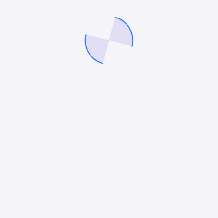
BLOG
B
Mado Tarzı Menü ve Sipariş
G
Yazılımı
S
Mado Tarzı Menü ve Sipariş Yazılımı,
Gü
çin
restoran işletmelerinizin ihtiyacına
iş
yönelik etkili bir çözüm sunar. Bu yazılım,
bi
sipariş süreçlerinizi hızlandırır ve
mü
düzenler. Ayrıca, kullanıcı dostu arayüzü
al
sayesinde personelinizin eğitim sürecini
ta
r,
kısaltır.…
me
admin
Mart 6, 2026
a