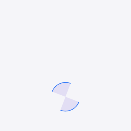
BLOG
Sultanbeyli Mobil Uygulama Ajansı
Sultanbeyli mobil uygulama ajansı, işletmelerin dijital
dünyada güçlü bir yer edinmesini sağlayan, modern,
güvenli ve kullanıcı dostu mobil uygulama çözümleri
sunan profesyonel teknoloji merkezleridir.
Günümüzde kullanıcıların %80’den fazlası internet
erişimini…
admin
Ekim 15, 2025