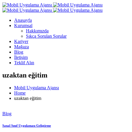
Skip
to
content
Anasayfa
Kurumsal
Hakkımızda
Sıkça Sorulan Sorular
Kariyer
Mağaza
Blog
İletişim
Teklif Alın
uzaktan eğitim
Mobil Uygulama Ajansı
Home
uzaktan eğitim
Blog
Sanal Sınıf Uygulaması Geliştirme