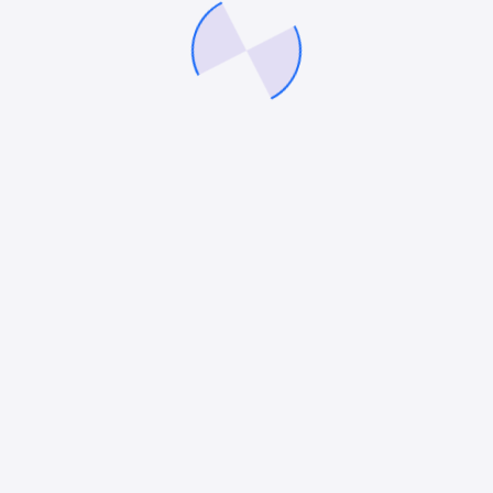
Ara
Ara
En Son Makaleler
Biletix Entegrasyonu Yazılım Geliştirme
Kamp Organizasyon Uygulaması Geliştirme
Yaz Okulu Uygulaması Geliştirme
Spor Okulu Yazılımı
Yabancı Dil Kursu Uygulaması Geliştirme