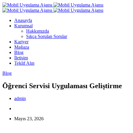
Skip
to
content
Anasayfa
Kurumsal
Hakkımızda
Sıkça Sorulan Sorular
Kariyer
Mağaza
Blog
İletişim
Teklif Alın
Blog
Öğrenci Servisi Uygulaması Geliştirme
admin
Mayıs 23, 2026